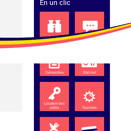
En un clic
Projets
Compte-rendus
Démarches
Etat civil
Location des
salles
Tourisme