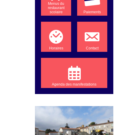
Menus du
restaurant
scolaire
Paiements
Horaires
Contact
Agenda des manifestations