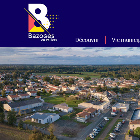
Découvrir
Vie munici
La commune
Les élus
Histoire et patrimoine
Les commissi
Nouveaux arrivants
Le conseil mun
Sentiers et Randonnées
Le personnel m
Gîtes et/ou chambres d'hôtes
Les projets
Tourisme
Les CR
Les bulletins 