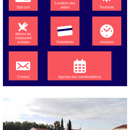
Location des
Etat civil
salles
Tourisme
Menus du
restaurant
scolaire
Paiements
Horaires
Contact
Agenda des manifestations