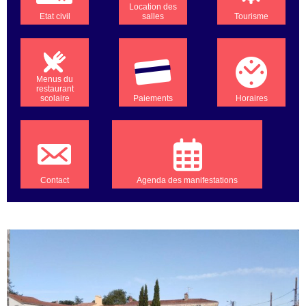
Location des
Etat civil
salles
Tourisme
Menus du
restaurant
scolaire
Paiements
Horaires
Contact
Agenda des manifestations