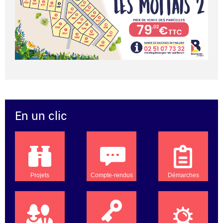
En un clic
Projets
Compte-rendus
Démarches