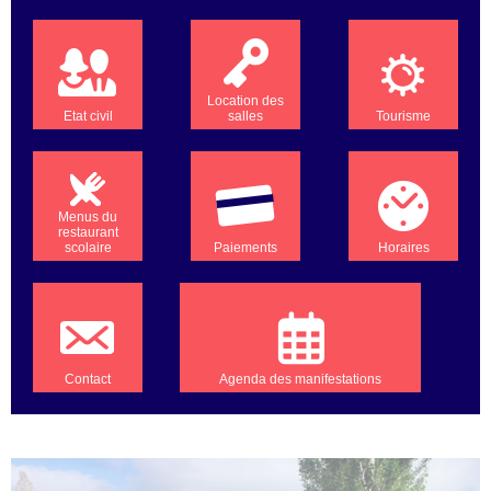
Location des
Etat civil
salles
Tourisme
Menus du
restaurant
scolaire
Paiements
Horaires
Contact
Agenda des manifestations