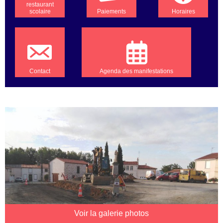
restaurant
scolaire
Paiements
Horaires
Contact
Agenda des manifestations
Voir la galerie photos