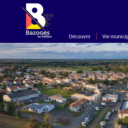
Découvrir
Vie munici
La commune
Les élus
Histoire et patrimoine
Les commissi
Nouveaux arrivants
Le conseil mun
Sentiers et Randonnées
Le personnel m
Gîtes et/ou chambres d'hôtes
Les projets
Tourisme
Les CR
Les bulletins 