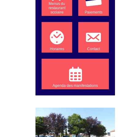
Menus du
restaurant
scolaire
Paiements
Horaires
Contact
Agenda des manifestations