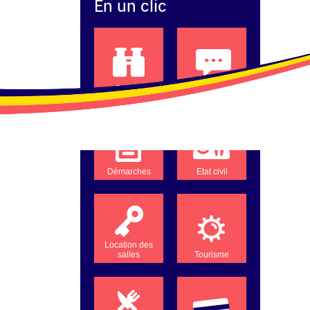
En un clic
Projets
Compte-rendus
Démarches
Etat civil
Location des
salles
Tourisme