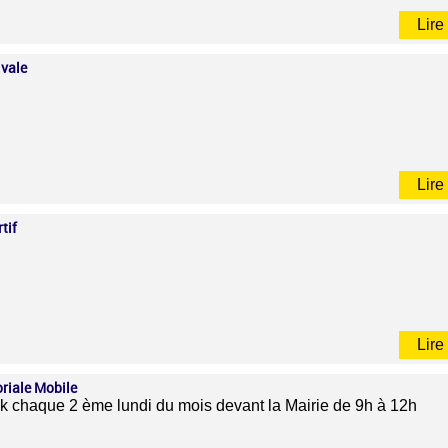
Lire 
ivale
Lire 
tif
Lire 
riale Mobile
ck chaque 2 ème lundi du mois devant la Mairie de 9h à 12h