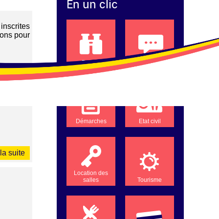
En un clic
inscrites
ions pour
Projets
Compte-rendus
la suite
Démarches
Etat civil
la suite
Location des
salles
Tourisme