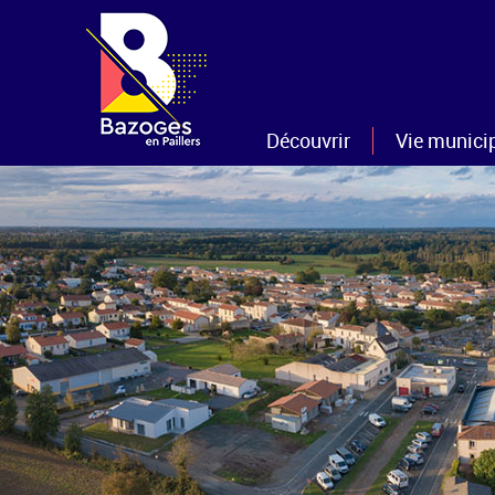
Découvrir
Vie munici
La commune
Les élus
Histoire et patrimoine
Les commissi
Nouveaux arrivants
Le conseil mun
Sentiers et Randonnées
Le personnel m
Gîtes et/ou chambres d'hôtes
Les projets
Tourisme
Les CR
Les bulletins 