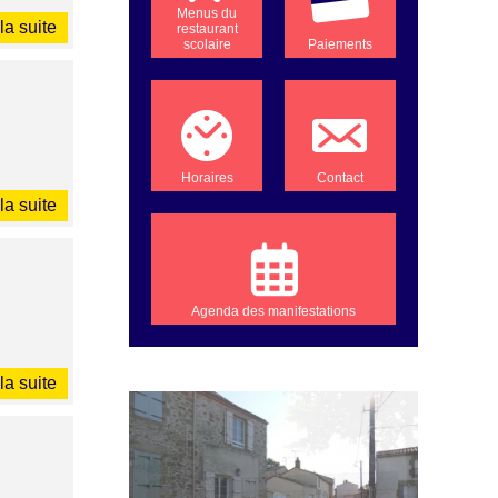
Menus du
la suite
restaurant
scolaire
Paiements
Horaires
Contact
la suite
Agenda des manifestations
la suite