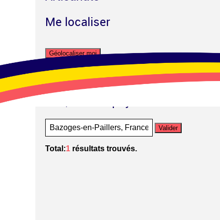
Me localiser
Géolocaliser moi
OU
Rue, ville ou pays
Valider
Total:
1
résultats trouvés.